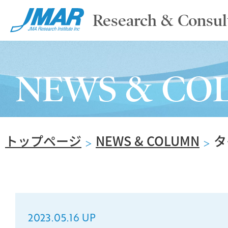
Research & Consul
TOP
NEWS & CO
ABOUT
トップページ
NEWS & COLUMN
タ
SERVICE
＞
＞
REPORT
2023.05.16 UP
NEWS & COLUMN