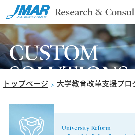
Research & Consul
TOP
CUSTOM
ABOUT
SOLUTIONS
トップページ
大学教育改革支援プロ
SERVICE
＞
REPORT
University Reform
NEWS & COLUMN