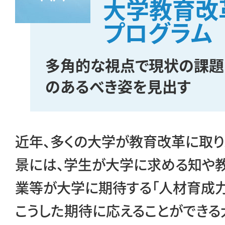
大学教育改
プログラム
MOVIE
多角的な視点で現状の課題
COMPANY
のあるべき姿を見出す
PERSON
近年、多くの大学が教育改革に取り
景には、学生が大学に求める知や教
CONTACT
業等が大学に期待する「人材育成力
こうした期待に応えることができ