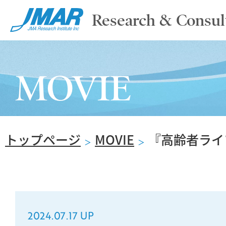
Research & Consul
TOP
MOVIE
ABOUT
トップページ
MOVIE
『高齢者ライ
SERVICE
＞
＞
REPORT
2024.07.17 UP
NEWS & COLUMN