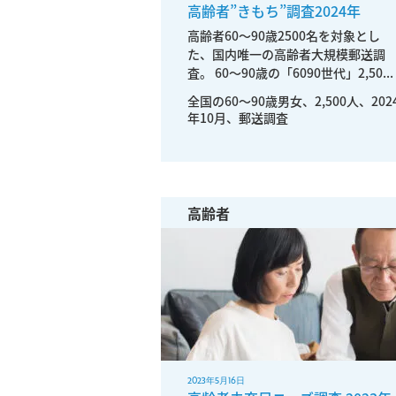
高齢者”きもち”調査2024年
高齢者60～90歳2500名を対象とし
た、国内唯一の高齢者大規模郵送調
査。 60～90歳の「6090世代」2,50...
全国の60〜90歳男女、2,500人、202
年10月、郵送調査
高齢者
2023年5月16日