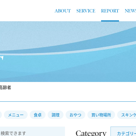
ABOUT
SERVICE
REPORT
NEW
T
y:高齢者
メニュー
食卓
調理
おやつ
買い物場所
スキン
Category
カテゴリー