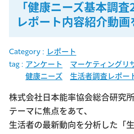
「健康ニーズ基本調査2
レポート内容紹介動画
MOVIE
COMPANY
Category :
レポート
tag :
アンケート
マーケティングリ
PERSON
健康ニーズ
生活者調査レポー
株式会社日本能率協会総合研究
CONTACT
テーマに焦点をあて、
生活者の最新動向を分析した「