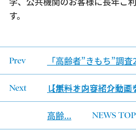
学、公共機関のお客様に長年ご
す。
「高齢者”きもち”調査2
Prev
レポート内容紹介動画
【無料オンラインセミ
Next
高齢...
NEWS TOP