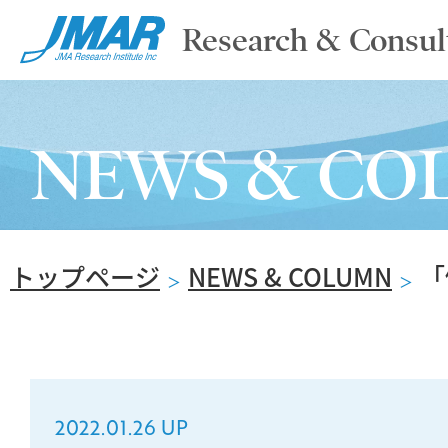
Research & Consul
TOP
NEWS & CO
ABOUT
トップページ
NEWS & COLUMN
「
SERVICE
＞
＞
REPORT
2022.01.26 UP
NEWS & COLUMN