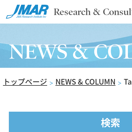
Research & Consul
TOP
NEWS & CO
ABOUT
トップページ
NEWS & COLUMN
T
SERVICE
＞
＞
REPORT
検索
NEWS & COLUMN