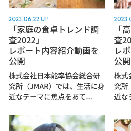
2023.06.22 UP
2023.
「家庭の食卓トレンド調
「高
査2022」
査2
レポート内容紹介動画を
レポ
公開
公開
株式会社日本能率協会総合研
株式
究所（JMAR）では、生活に身
究所
近なテーマに焦点をあて...
近な