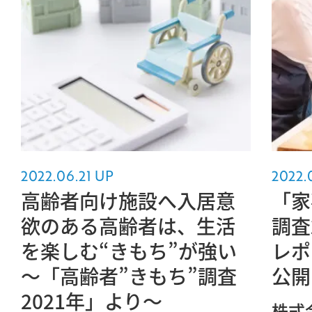
2022.06.21 UP
2022.
高齢者向け施設へ入居意
「家
欲のある高齢者は、生活
調査
を楽しむ“きもち”が強い
レポ
～「高齢者”きもち”調査
公開
2021年」より～
株式