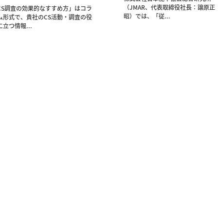
（JMAR、代表取締役社長：譲原正
CS調査の効果的なすすめ方」はコラ
昭）では、「従...
ム形式で、貴社のCS活動・調査の役
に立つ情報...