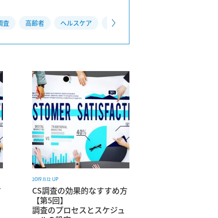
調査
高齢者
ヘルスケア
生活
6月の不調
ドライブレ
2019.11.12 UP
方
CS調査の効果的なすすめ方
【第5回】
調査のプロセスとスケジュ