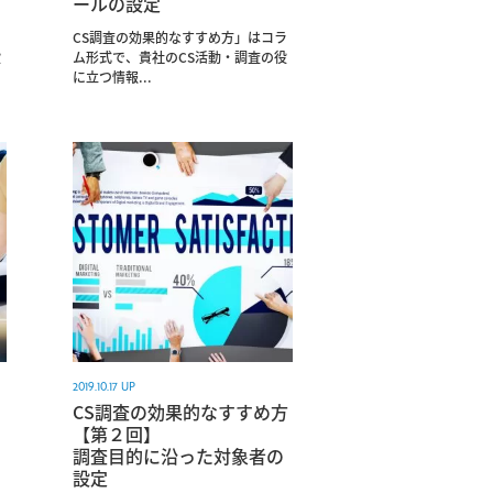
ールの設定
ラ
CS調査の効果的なすすめ方」はコラ
役
ム形式で、貴社のCS活動・調査の役
に立つ情報...
2019.10.17 UP
CS調査の効果的なすすめ方
【第２回】
調査目的に沿った対象者の
設定