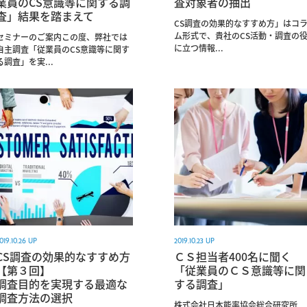
業員のCS意識等に関する調
査対象者の抽出
査」結果を踏まえて
CS調査の効果的なすすめ方」はコ
ム形式で、貴社のCS活動・調査の
セミナーのご案内この度、弊社では
に立つ情報...
自主調査「従業員のCS意識等に関す
る調査」を実...
019.10.26 UP
2019.10.23 UP
CS調査の効果的なすすめ方
ＣＳ担当者400名に聞く
【第３回】
「従業員のＣＳ意識等に関
調査目的を実現する最適な
する調査」
調査方法の選択
株式会社日本能率協会総合研究所