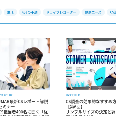
生活
6月の不調
ドライブレコーダー
健康ニーズ
CS
019.11.21 UP
2019.11.18 UP
JMAR最新CSレポート解説
CS調査の効果的なすすめ
セミナー
【第6回】
CS担当者400名に聞く「従
サンプルサイズの決定と調