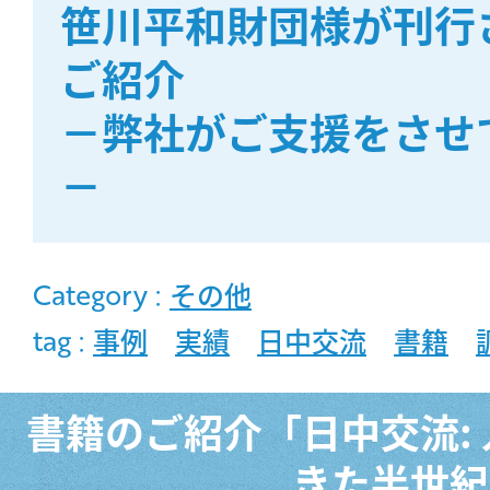
笹川平和財団様が刊行
ご紹介
MOVIE
－弊社がご支援をさせ
－
COMPANY
PERSON
Category :
その他
tag :
事例
実績
日中交流
書籍
CONTACT
書籍のご紹介「日中交流:
きた半世紀