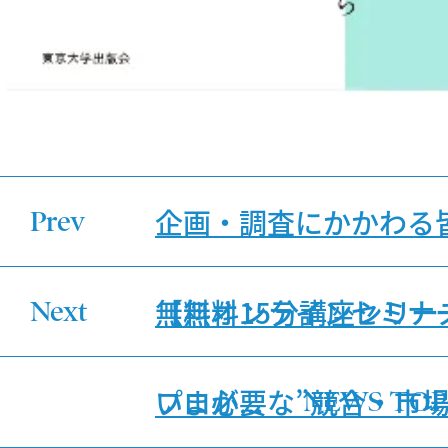
企画・調査にかかわる
Prev
無料オンラインセミ
【無料15分講座シリー
Next
いま必要な”競合・市場調査”と”迅速な意
プロが...
NEWS TOP