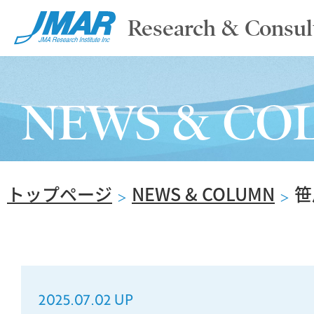
Research & Consul
TOP
NEWS & CO
ABOUT
トップページ
NEWS & COLUMN
笹
SERVICE
＞
＞
REPORT
2025.07.02 UP
NEWS & COLUMN