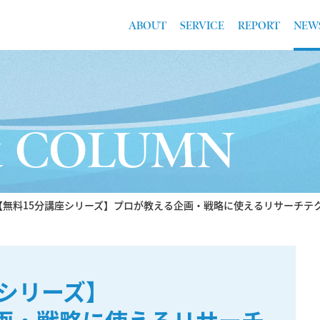
ABOUT
SERVICE
REPORT
NEW
& COLUMN
【無料15分講座シリーズ】プロが教える企画・戦略に使えるリサーチテ
座シリーズ】