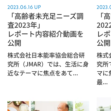
2023.06.16 UP
2023.
「高齢者未充足ニーズ調
「高
査2023年」
20
レポート内容紹介動画を
レポ
公開
公開
株式会社日本能率協会総合研
株式
究所（JMAR）では、生活に身
究所
近なテーマに焦点をあて...
マに
最...