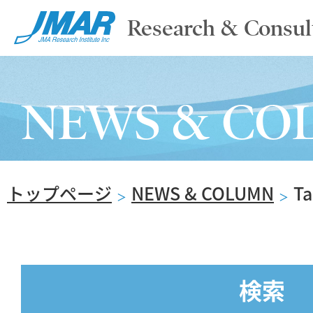
Research & Consul
TOP
NEWS & CO
ABOUT
トップページ
NEWS & COLUMN
T
SERVICE
＞
＞
REPORT
検索
NEWS & COLUMN