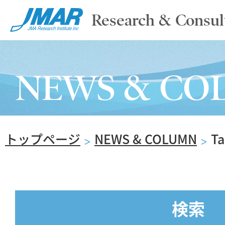
Research & Consul
TOP
NEWS & CO
ABOUT
トップページ
NEWS & COLUMN
T
SERVICE
＞
＞
REPORT
検索
NEWS & COLUMN