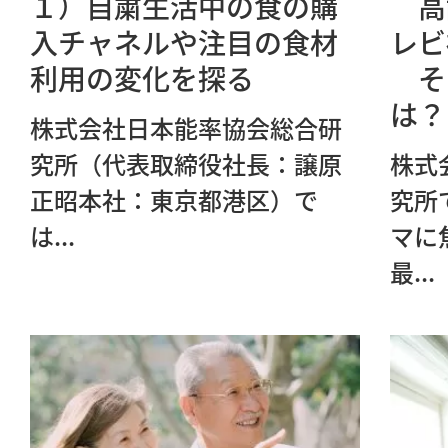
１）自粛生活中の食の購
高
入チャネルや注目の食材
レビ
利用の変化を探る
そ
は？
株式会社日本能率協会総合研
究所（代表取締役社長：譲原
株式
正昭本社：東京都港区）で
究所
は...
マに
最...