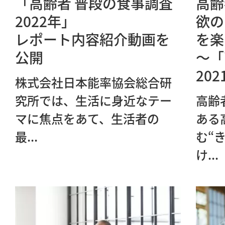
「高齢者 普段の食事調査
高齢
2022年」
欲の
レポート内容紹介動画を
を楽
公開
～「
20
株式会社日本能率協会総合研
究所では、生活に身近なテー
高齢
マに焦点をあて、生活者の
ある
最...
む“
け...