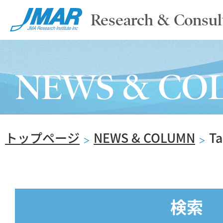
Research & Consul
TOP
NEWS & CO
ABOUT
トップページ
NEWS & COLUMN
T
SERVICE
＞
＞
REPORT
検索
NEWS & COLUMN