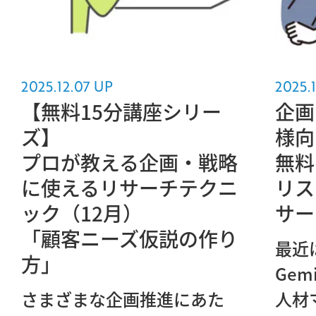
2025.12.07 UP
2025.1
【無料15分講座シリー
企画
ズ】
様向
プロが教える企画・戦略
無料
に使えるリサーチテクニ
リス
ック（12月）
サー
「顧客ニーズ仮説の作り
最近は
方」
Gem
さまざまな企画推進にあた
人材マ