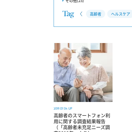
その他(23)
Tag
CS調査
高齢者
ヘルスケア
2019.07.04 UP
高齢者のスマートフォン利
用に関する調査結果報告
（「高齢者未充足ニーズ調