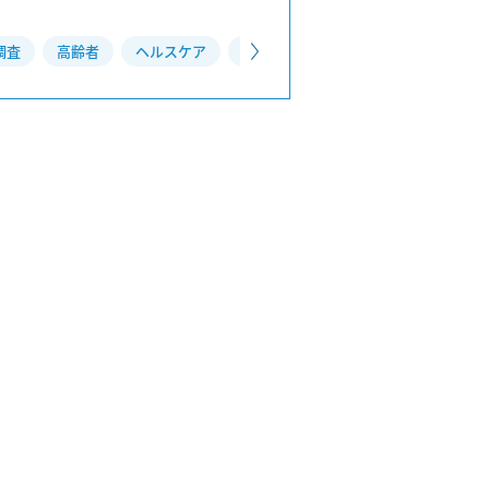
調査
高齢者
ヘルスケア
生活
6月の不調
ドライブレ