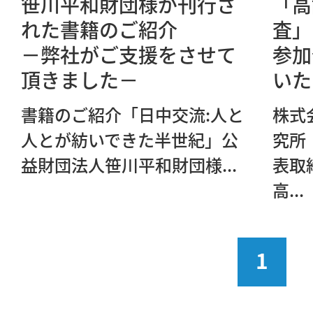
笹川平和財団様が刊行さ
「高
れた書籍のご紹介
査」
－弊社がご支援をさせて
参加
頂きました－
いた
書籍のご紹介「日中交流:人と
株式
人とが紡いできた半世紀」公
究所
益財団法人笹川平和財団様...
表取
高...
1