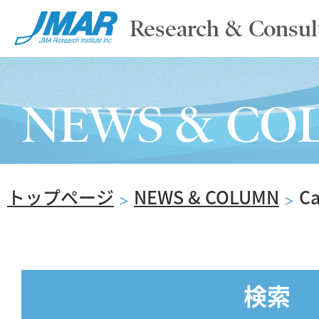
Research & Consul
TOP
NEWS & CO
ABOUT
トップページ
NEWS & COLUMN
C
SERVICE
＞
＞
REPORT
検索
NEWS & COLUMN