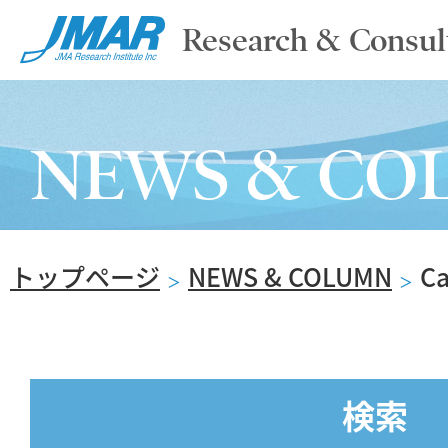
Research & Consul
TOP
NEWS & CO
ABOUT
トップページ
NEWS & COLUMN
C
SERVICE
＞
＞
REPORT
検索
NEWS & COLUMN