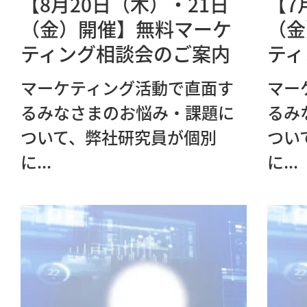
【8月20日（木）・21日
【7
（金）開催】無料マーケ
（金
ティング相談会のご案内
ティ
マーケティング活動で直面す
マー
るみなさまのお悩み・課題に
るみ
ついて、弊社研究員が個別
つい
に...
に...