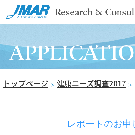
Research & Consul
TOP
APPLICATI
ABOUT
トップページ
健康ニーズ調査2017
SERVICE
＞
＞
REPORT
NEWS & COLUMN