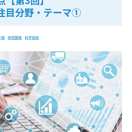
点【第3回】
注目分野・テーマ①
予測
研究開発
科学技術