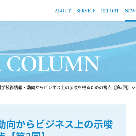
ABOUT
SERVICE
REPORT
NEW
& COLUMN
科学技術情報・動向からビジネス上の示唆を得るための視点【第3回】シ
動向からビジネス上の示唆