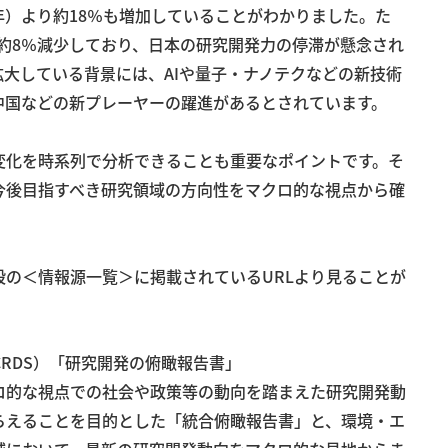
6年）より約18％も増加していることがわかりました。た
4と約8％減少しており、日本の研究開発力の停滞が懸念され
大している背景には、AIや量子・ナノテクなどの新技術
中国などの新プレーヤーの躍進があるとされています。
変化を時系列で分析できることも重要なポイントです。そ
今後目指すべき研究領域の方向性をマクロ的な視点から確
の＜情報源一覧＞に掲載されているURLより見ることが
CRDS）「研究開発の俯瞰報告書」
ロ的な視点での社会や政策等の動向を踏まえた研究開発動
らえることを目的とした「統合俯瞰報告書」と、環境・エ