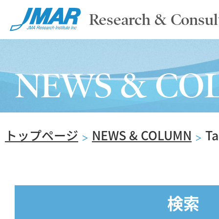
Research & Consul
TOP
NEWS & CO
ABOUT
トップページ
NEWS & COLUMN
T
SERVICE
＞
＞
REPORT
検索
NEWS & COLUMN