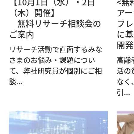
【10月1日（水）・2日
<無
（木）開催】
アー
無料リサーチ相談会の
フレ
ご案内
に基
開発
リサーチ活動で直面するみな
さまのお悩み・課題につい
高齢
て、弊社研究員が個別にご相
活の
談...
なく
引...