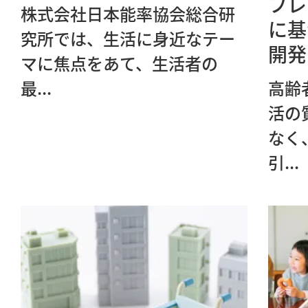
フレ
株式会社日本能率協会総合研
に基
究所では、生活に身近なテー
開発
マに焦点をあて、生活者の
最...
高齢
活の
なく
引...