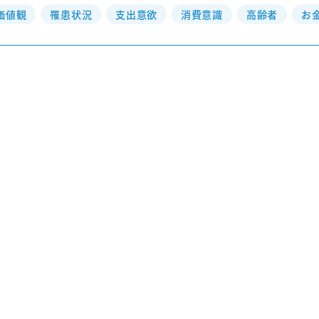
価値観
罹患状況
支出意欲
消費意識
高齢者
お