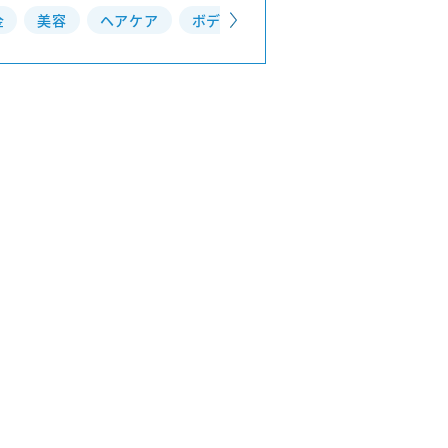
金
美容
ヘアケア
ボディメイク
ボディケア
フェ