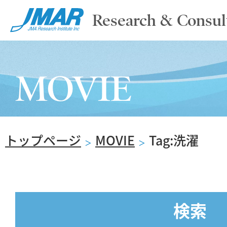
Research & Consul
TOP
MOVIE
ABOUT
トップページ
MOVIE
Tag:洗濯
SERVICE
＞
＞
REPORT
検索
NEWS & COLUMN