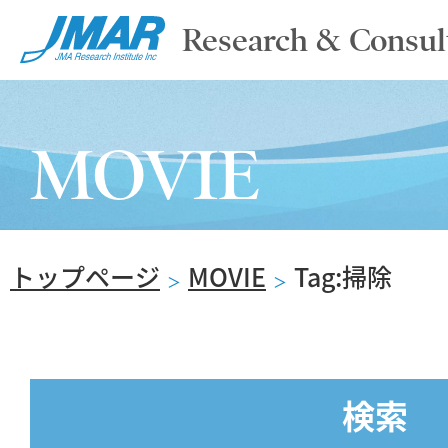
Research & Consul
TOP
MOVIE
ABOUT
トップページ
MOVIE
Tag:掃除
SERVICE
＞
＞
REPORT
検索
NEWS & COLUMN